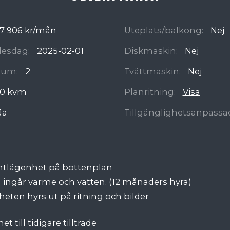
7 906 kr/mån
Uteplats/balkong:
Nej
ädesdag:
2025-02-01
Diskmaskin:
Nej
rum:
2
Tvättmaskin:
Nej
0 kvm
Planritning:
Visa
Ja
Tillgänglighetsanpassa
ntlägenhet på bottenplan
n ingår värme och vatten. (12 månaders hyra)
eten hyrs ut på ritning och bilder
et till tidigare tillträde