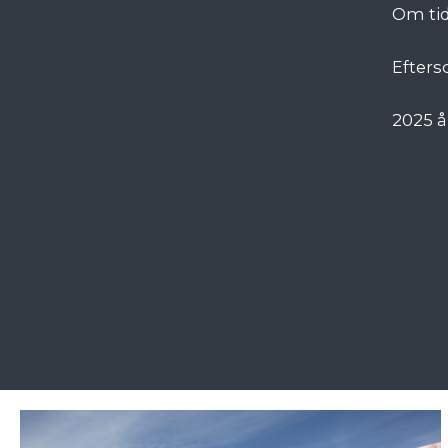
Om tid
Efters
2025 å