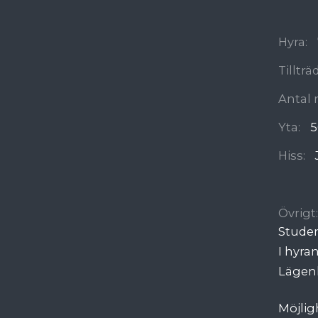
Hyra:
Tilltr
Antal 
Yta:
5
Hiss:
Övrigt:
Stude
I hyra
Lägenh
Möjligh