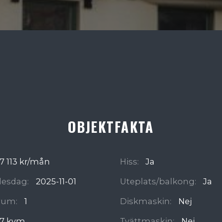
OBJEKTFAKTA
7 113 kr/mån
Hiss:
Ja
ädesdag:
2025-11-01
Uteplats/balkong:
Ja
rum:
1
Diskmaskin:
Nej
7 kvm
Tvättmaskin:
Nej