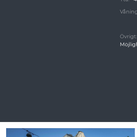
Våning
Övrigt:
Möjligh