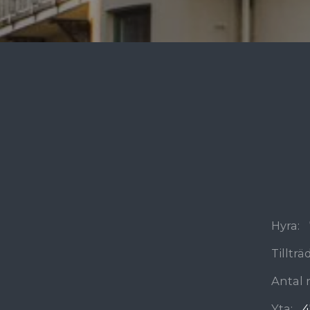
Hyra:
Tilltr
Antal 
Yta:
4