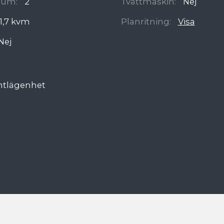
rum:
2
Tvättmaskin:
Nej
1,7 kvm
Planritning:
Visa
Nej
ntlägenhet