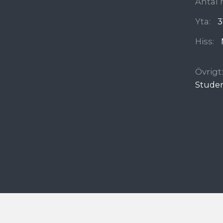
Antal 
Yta:
3
Hiss:
Övrigt:
Stude