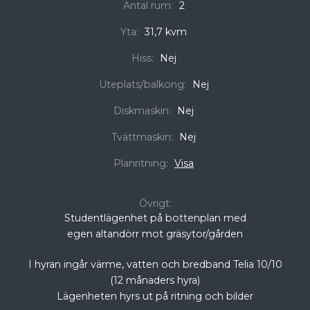
Antal rum:
2
Yta:
31,7 kvm
Hiss:
Nej
Uteplats/balkong:
Nej
Diskmaskin:
Nej
Tvättmaskin:
Nej
Planritning:
Visa
Övrigt:
Studentlägenhet på bottenplan med
egen altandörr mot gräsytor/gården
I hyran ingår värme, vatten och bredband Telia 10/10
(12 månaders hyra)
Lägenheten hyrs ut på ritning och bilder