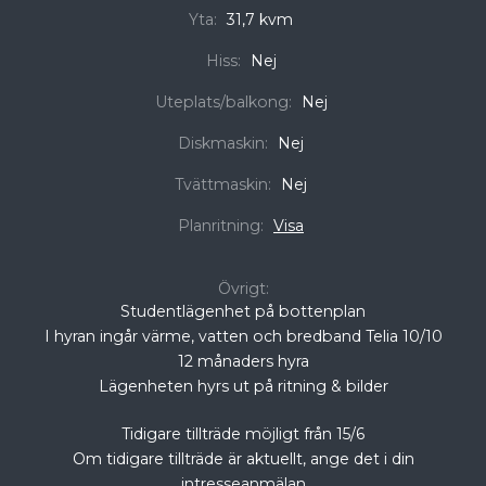
Yta:
31,7 kvm
Hiss:
Nej
Uteplats/balkong:
Nej
Diskmaskin:
Nej
Tvättmaskin:
Nej
Planritning:
Visa
Övrigt:
Studentlägenhet på bottenplan
I hyran ingår värme, vatten och bredband Telia 10/10
12 månaders hyra
Lägenheten hyrs ut på ritning & bilder
Tidigare tillträde möjligt från 15/6
Om tidigare tillträde är aktuellt, ange det i din
intresseanmälan