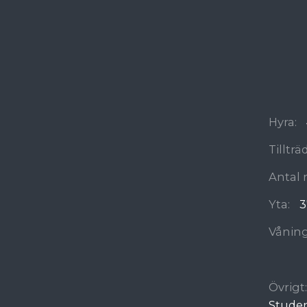
Hyra:
Tilltr
Antal 
Yta:
3
Våning
Övrigt:
Stude