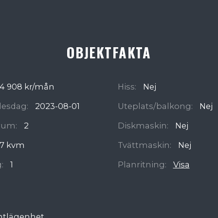
OBJEKTFAKTA
4 908 kr/mån
Hiss:
Nej
ädesdag:
2023-08-01
Uteplats/balkong:
Nej
rum:
2
Diskmaskin:
Nej
7 kvm
Tvättmaskin:
Nej
:
1
Planritning:
Visa
ntlägenhet