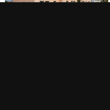
OM FASTIGHETEN TÄRNVÄ
Fastigheterna uppfördes 1996 som stud
ligger på 10 minuters promenad från 