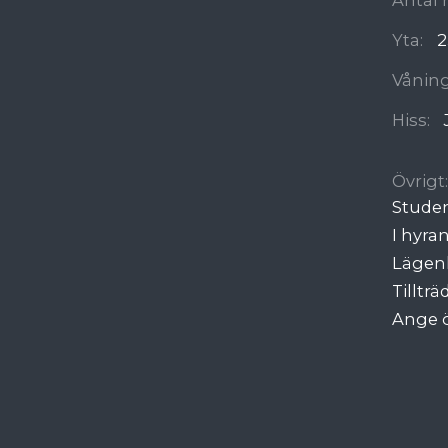
Yta:
2
Våning
Hiss:
Övrigt:
Stude
I hyra
Lägenh
Tilltr
Ange ö