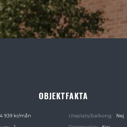
OBJEKTFAKTA
4 939 kr/mån
Uteplats/balkong:
Nej
rum:
1
Diskmaskin:
Nej