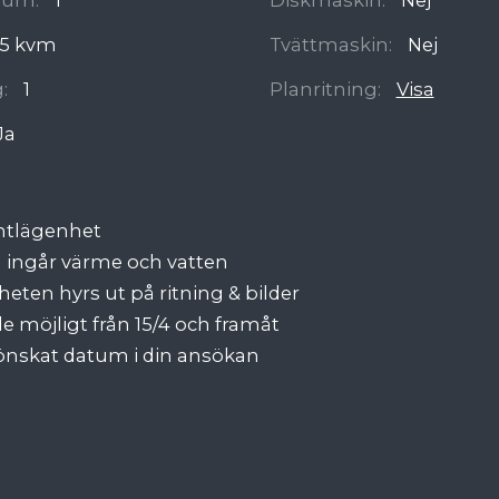
5 kvm
Tvättmaskin:
Nej
:
1
Planritning:
Visa
Ja
ntlägenhet
n ingår värme och vatten
eten hyrs ut på ritning & bilder
äde möjligt från 15/4 och framåt
nskat datum i din ansökan