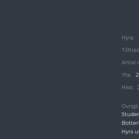
Hyra:
Tilltr
Antal 
Yta:
2
Hiss:
Övrigt:
Stude
Botte
Hyrs u