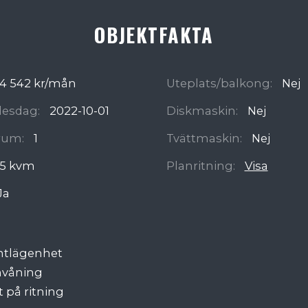
OBJEKTFAKTA
4 542 kr/mån
Uteplats/balkong:
Nej
ädesdag:
2022-10-01
Diskmaskin:
Nej
rum:
1
Tvättmaskin:
Nej
5 kvm
Planritning:
Visa
Ja
ntlägenhet
nvåning
t på ritning