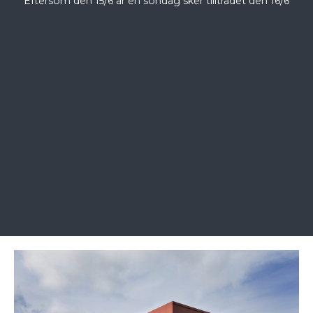
Eftersom den 15/6 är en söndag sker tillträdet den 16/6