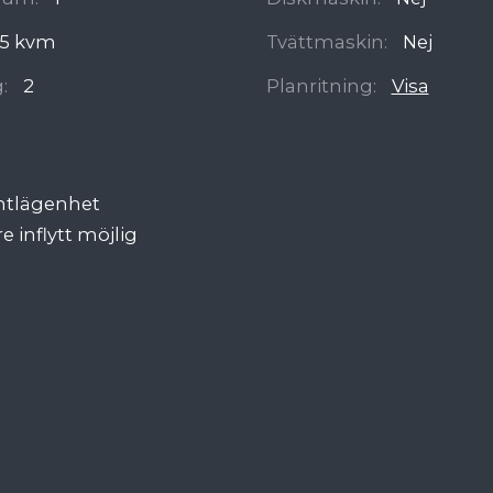
5 kvm
Tvättmaskin:
Nej
:
2
Planritning:
Visa
ntlägenhet
e inflytt möjlig