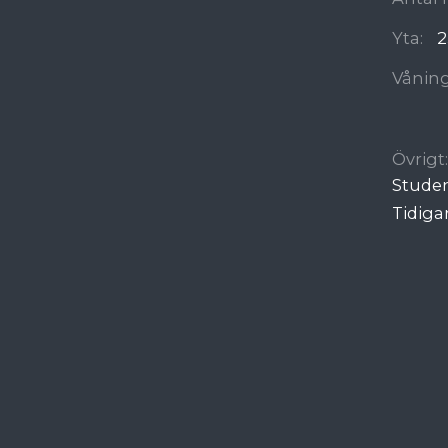
Yta:
2
Våning
Övrigt:
Stude
Tidigar