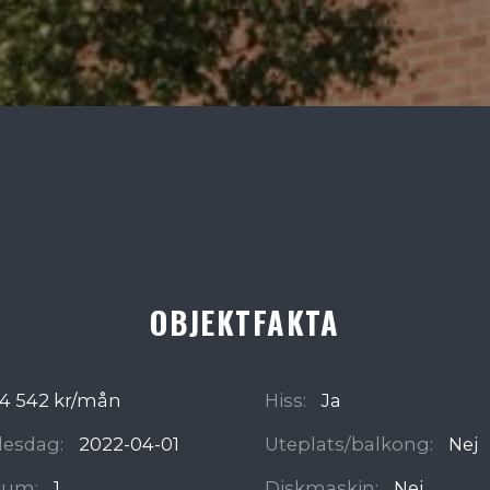
OBJEKTFAKTA
4 542 kr/mån
Hiss:
Ja
ädesdag:
2022-04-01
Uteplats/balkong:
Nej
rum:
1
Diskmaskin:
Nej