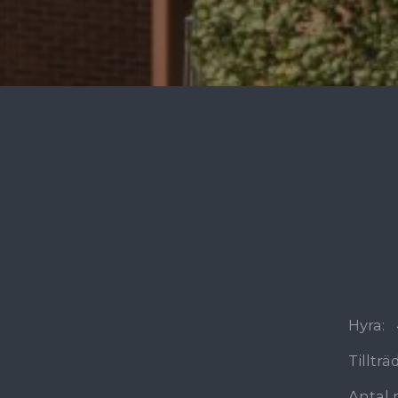
Hyra:
Tilltr
Antal 