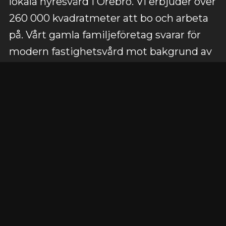
lokala hyresvärd i Örebro. Vi erbjuder över
260 000 kvadratmeter att bo och arbeta
på. Vårt gamla familjeföretag svarar för
modern fastighetsvård mot bakgrund av
tradition och kunnande hos tre
generationer – där den fjärde redan finns i
organisationen.