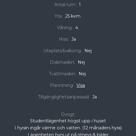
Antal rum:
1
Yta:
25 kvm
Våning:
4
Hiss:
Ja
Uteplats/balkong:
Nej
Diskmaskin:
Nej
Tvättmaskin:
Nej
Planritning:
Visa
Tillgänglighetsanpassad:
Ja
Övrigt:
Studentlägenhet högst upp i huset
I hyran ingår värme och vatten. (12 månaders hyra)
Lägenheten hyrs ut på ritning & bilder