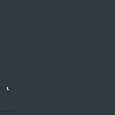
d:
Ja