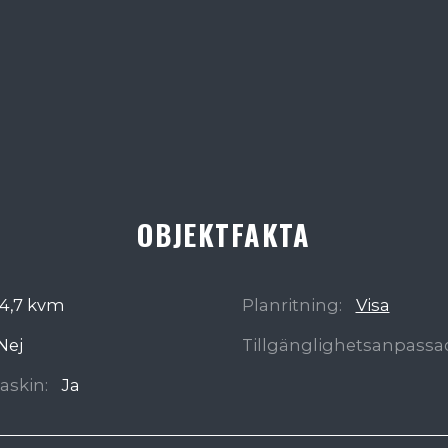
OBJEKTFAKTA
4,7 kvm
Planritning:
Visa
Nej
Tillgänglighetsanpassa
askin:
Ja