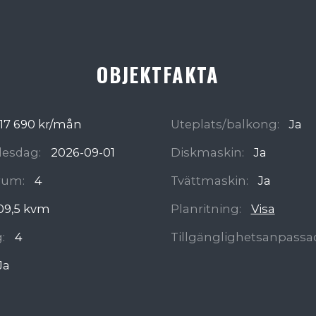
OBJEKTFAKTA
17 690 kr/mån
Uteplats/balkong:
Ja
ädesdag:
2026-09-01
Diskmaskin:
Ja
rum:
4
Tvättmaskin:
Ja
09,5 kvm
Planritning:
Visa
:
4
Tillgänglighetsanpassa
Ja