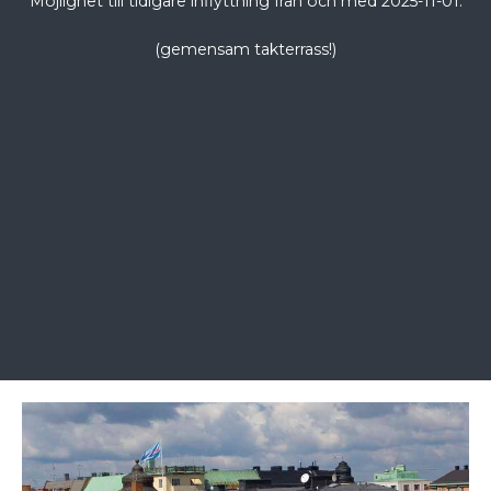
Möjlighet till tidigare inflyttning från och med 2025-11-01.
(gemensam takterrass!)