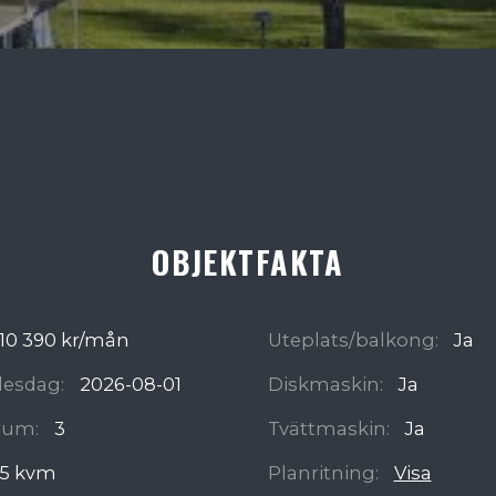
OBJEKTFAKTA
10 390 kr/mån
Uteplats/balkong:
Ja
ädesdag:
2026-08-01
Diskmaskin:
Ja
rum:
3
Tvättmaskin:
Ja
5 kvm
Planritning:
Visa