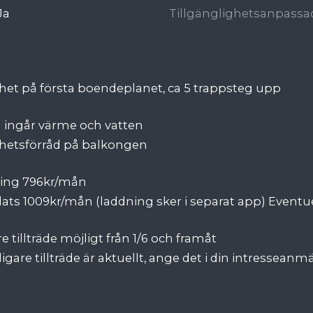
Ja
Tillgänglighetsanpassa
et på första boendeplanet, ca 5 trappsteg upp
n ingår värme och vatten
hetsförråd på balkongen
ring 796kr/mån
ats 1009kr/mån (laddning sker i separat app) Eventue
e tillträde möjligt från 1/6 och framåt
igare tillträde är aktuellt, ange det i din intresseanm