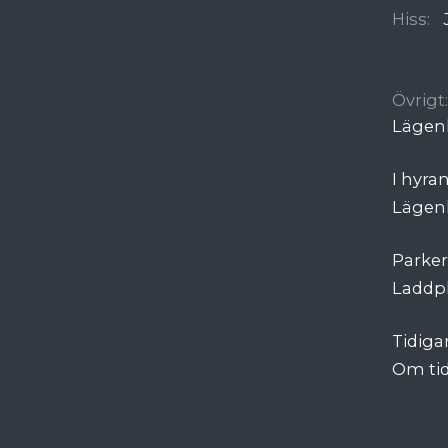
Hiss:
Övrigt:
Lägenh
I hyra
Lägen
Parke
Laddpl
Tidigar
Om tid