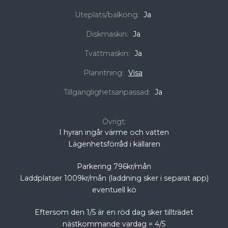
Uteplats/balkong:
Ja
Diskmaskin:
Ja
Tvättmaskin:
Ja
Planritning:
Visa
Tillgänglighetsanpassad:
Ja
Övrigt:
I hyran ingår värme och vatten
Lägenhetsförråd i källaren
Parkering 796kr/mån
Laddplatser 1009kr/mån (laddning sker i separat app)
eventuell kö
Eftersom den 1/5 är en röd dag sker tillträdet
nästkommande vardag = 4/5