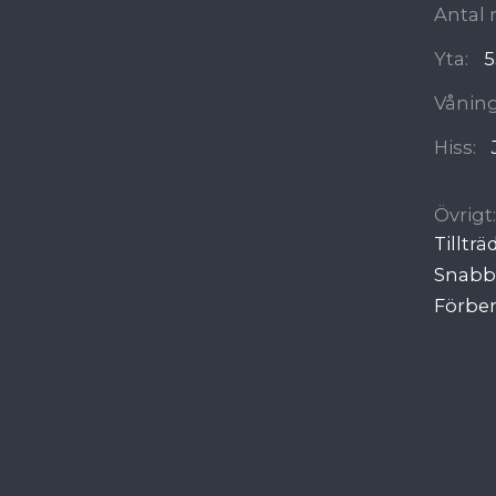
Antal 
Yta:
5
Våning
Hiss:
Övrigt:
Tilltr
Snabb 
Förber