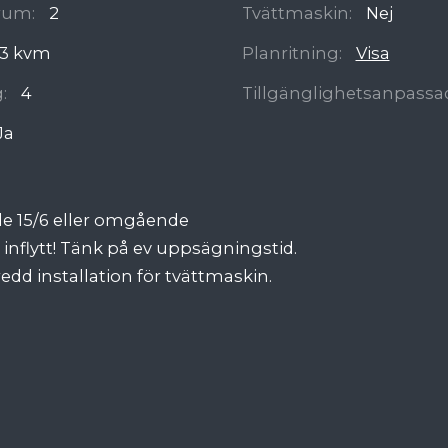
rum:
2
Tvättmaskin:
Nej
3 kvm
Planritning:
Visa
:
4
Tillgänglighetsanpassa
Ja
äde 15/6 eller omgående
inflytt! Tänk på ev uppsägningstid.
edd installation för tvättmaskin.