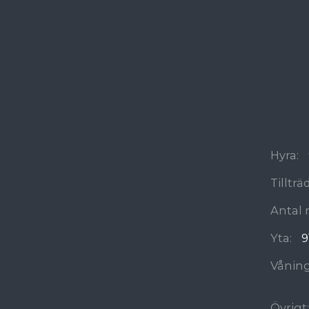
Hyra:
Tilltr
Antal 
Yta:
9
Våning
Övrigt: