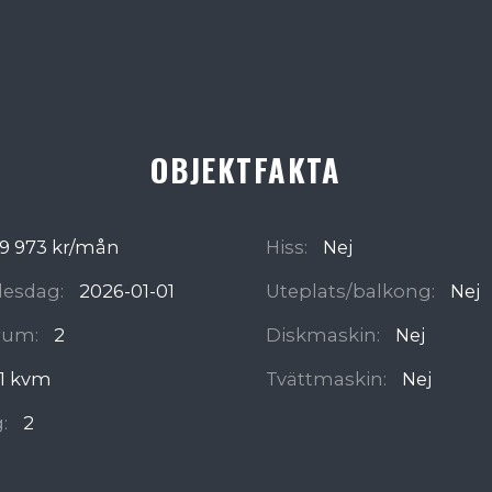
OBJEKTFAKTA
9 973 kr/mån
Hiss:
Nej
ädesdag:
2026-01-01
Uteplats/balkong:
Nej
rum:
2
Diskmaskin:
Nej
1 kvm
Tvättmaskin:
Nej
:
2