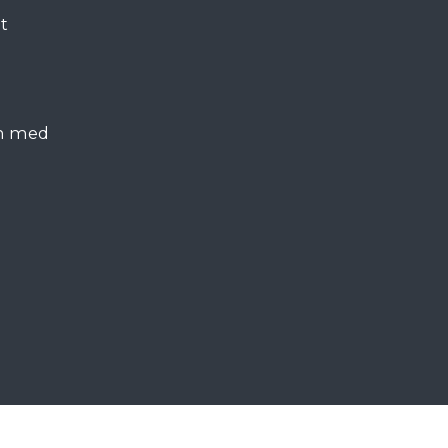
t
ch med