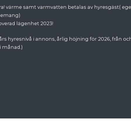
ra! värme samt varmvatten betalas av hyresgäst( ege
nemang)
verad lägenhet 2023!
års hyresnivå i annons, årlig höjning för 2026, från o
i månad.)