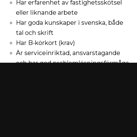
Har erfarenhet av fastighetsskötsel
eller liknande arbete
Har goda kunskaper i svenska, både
tal och skrift
Har B-körkort (krav)
Är serviceinriktad, ansvarstagande
och har god problemlösningsförmåga
Det är meriterande om du har
kunskaper inom VVS, el, ventilation eller
liknande.
Vi erbjuder:
En trygg och varierande arbetsmiljö