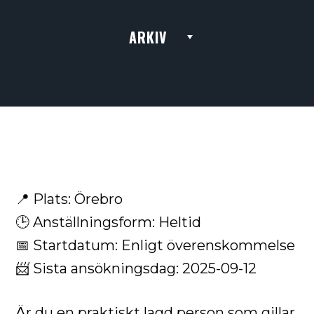
ARKIV
📍
Plats:
Örebro
🕒
Anställningsform:
Heltid
📅
Startdatum:
Enligt överenskommelse
📨
Sista ansökningsdag:
2025-09-12
Är du en praktiskt lagd person som gillar