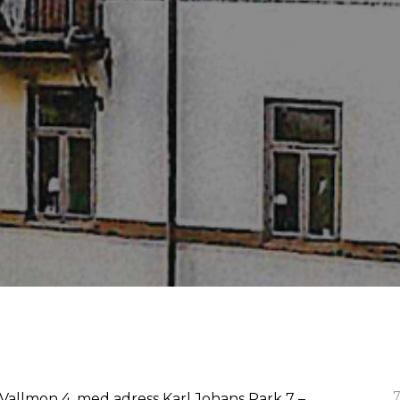
7
r, Vallmon 4, med adress Karl Johans Park 7 –