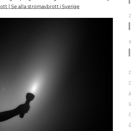
t | Se alla strömavbrott i Sverige
2
9