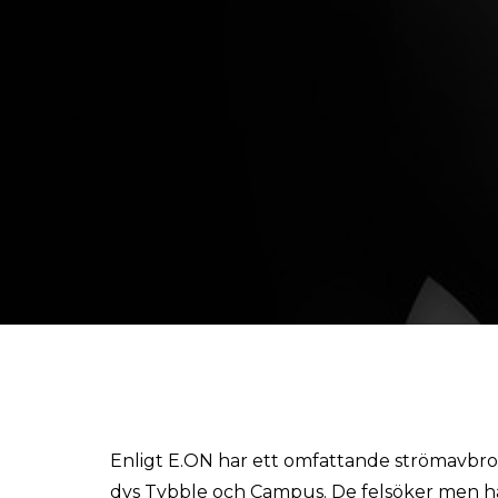
Enligt E.ON har ett omfattande strömavbrot
dvs Tybble och Campus. De felsöker men har