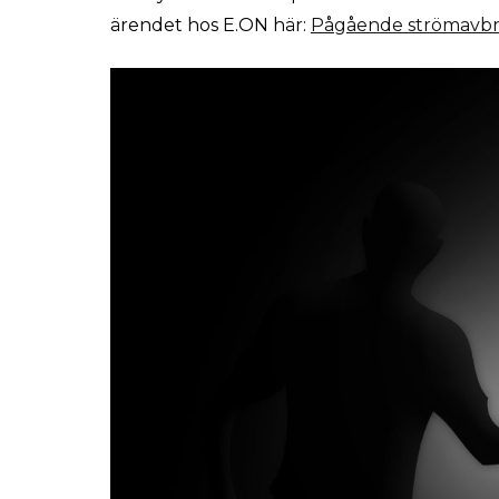
ärendet hos E.ON här:
Pågående strömavbrot