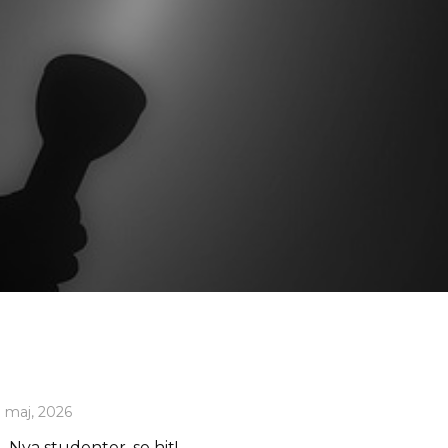
 maj, 2026
Nya studenter, se hit!