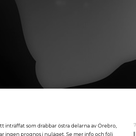
7
t inträffat som drabbar östra delarna av Örebro,
 ingen prognos i nuläget. Se mer info och följ