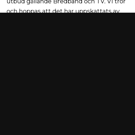
utbud gällande Bredband och TV. Vi tror
och hoppas att det har uppskattats av
våra hyresgäster. Vidare ligger fokus på
säkerhet och trygghetsskapande samt
hållbarhetsarbete, främst när det
kommer till energi- och
vattenförbrukning.
Vi ser fram emot ett nytt år
tillsammans!