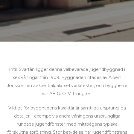
Intill Svartån ligger denna välbevarade jugendbyggnad i
sex våningar från 1909. Byggnaden ritades av Albert
Jonsson, en av Centralpalatsets arkitekter, och byggherre
var AB G. O. V. Lindgren.
Viktigt för byggnadens karaktär är samtliga ursprungliga
detaljer – exempelvis andra våningens ursprungliga
rundade jugendfönster med mittbågens typiska
förskjutna spröjsning. Stor betydelse har jugendfönstrens