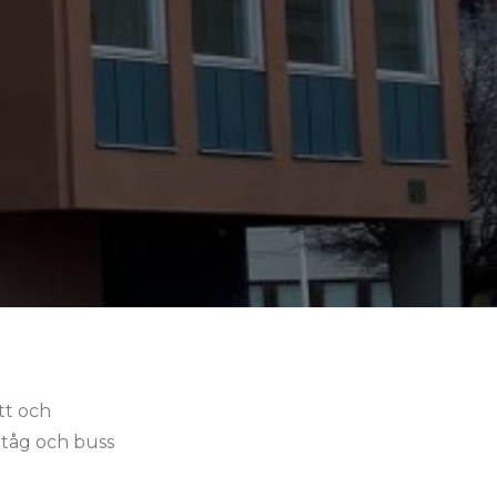
tt och
 tåg och buss