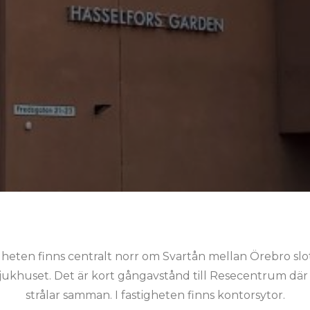
gheten finns centralt norr om Svartån mellan Örebro slo
sjukhuset. Det är kort gångavstånd till Resecentrum där
strålar samman. I fastigheten finns kontorsytor.